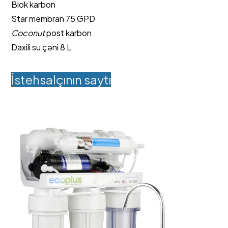
Blok karbon
Star membran 75 GPD
Coconut
post karbon
Daxili su çəni 8 L
İstehsalçının saytı