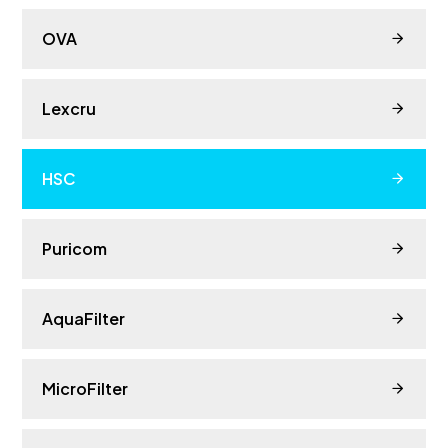
OVA
Lexcru
HSC
Puricom
AquaFilter
MicroFilter