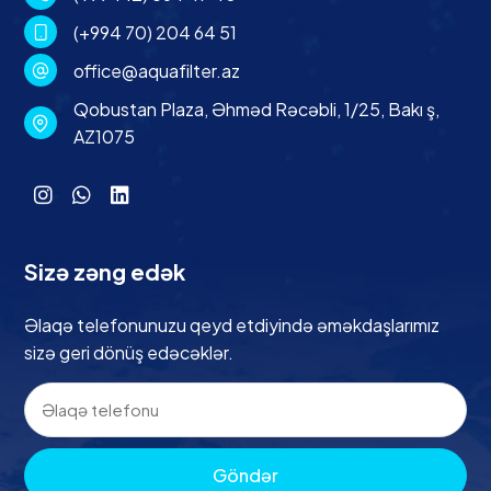
(+994 70) 204 64 51
office@aquafilter.az
Qobustan Plaza, Əhməd Rəcəbli, 1/25, Bakı ş,
AZ1075
Sizə zəng edək
Əlaqə telefonunuzu qeyd etdiyində əməkdaşlarımız
sizə geri dönüş edəcəklər.
Göndər