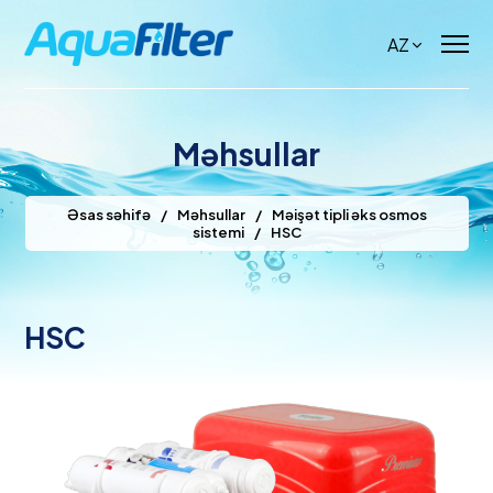
AZ
Məhsullar
Əsas səhifə
/
Məhsullar
/
Məişət tipli əks osmos
sistemi
/
HSC
HSC