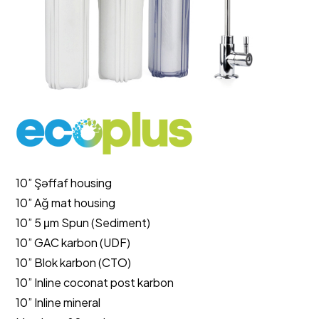
10” Şəffaf housing
10” Ağ mat housing
10” 5 μm Spun (Sediment)
10” GAC karbon (UDF)
10” Blok karbon (CTO)
10” Inline coconat post karbon
10” Inline mineral