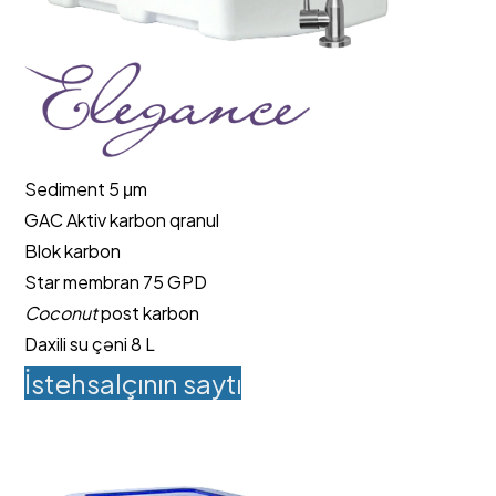
Sediment 5 μm
GAC Aktiv karbon qranul
Blok karbon
Star membran 75 GPD
Coconut
post karbon
Daxili su çəni 8 L
İstehsalçının saytı