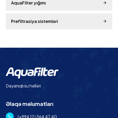
AquaFilter yığımı
Prefiltrasiya sistemləri
Dayanıqlı su həlləri
Əlaqə məlumatları
(+994 12) 564 47 40