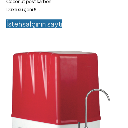
Coconut post karbon
Daxili su çəni 8 L
İstehsalçının saytı