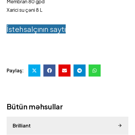
Membran 80 gpd
Xarici su çəni 8 L
İstehsalçının saytı
Paylaş:
Bütün məhsullar
Brilliant