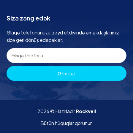
Sizə zəng edək
Əlaqə telefonunuzu qeyd etdiyində əməkdaşlarımız
sizə geri dönüş edəcəklər.
Göndər
2026 © Hazırladı:
Rockvell
Bütün hüquqlar qorunur.