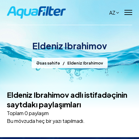
AZ
Eldeniz Ibrahimov
Əsas səhifə
/
Eldeniz Ibrahimov
Eldeniz Ibrahimov adlı istifadəçinin
saytdakı paylaşımları
Toplam 0 paylaşım
Bu mövzuda heç bir yazı tapılmadı.