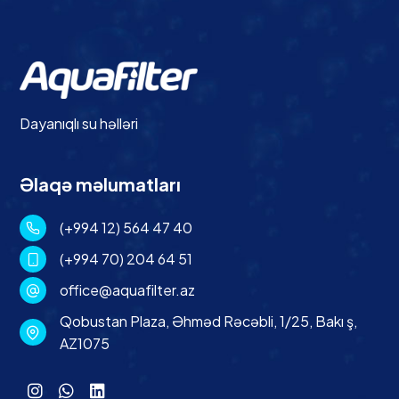
Dayanıqlı su həlləri
Əlaqə məlumatları
(+994 12) 564 47 40
(+994 70) 204 64 51
office@aquafilter.az
Qobustan Plaza, Əhməd Rəcəbli, 1/25, Bakı ş,
AZ1075